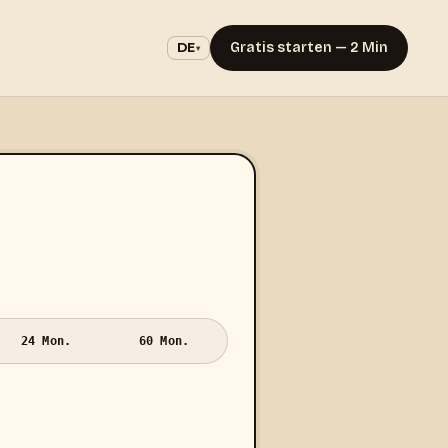
Gratis starten — 2 Min
DE
▾
24 Mon.
60 Mon.