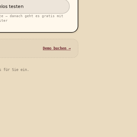
los testen
te — danach geht es gratis mit
iter
Demo buchen →
s für Sie ein.