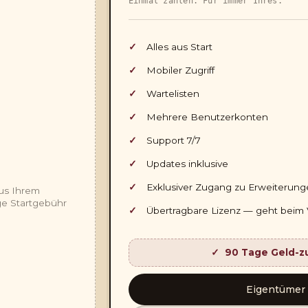
Einmal zahlen. Für immer Ihres.
Alles aus Start
Mobiler Zugriff
Wartelisten
Mehrere Benutzerkonten
Support 7/7
Updates inklusive
Exklusiver Zugang zu Erweiterun
us Ihrem
ge Startgebühr
Übertragbare Lizenz — geht beim 
90 Tage Geld-z
Eigentümer