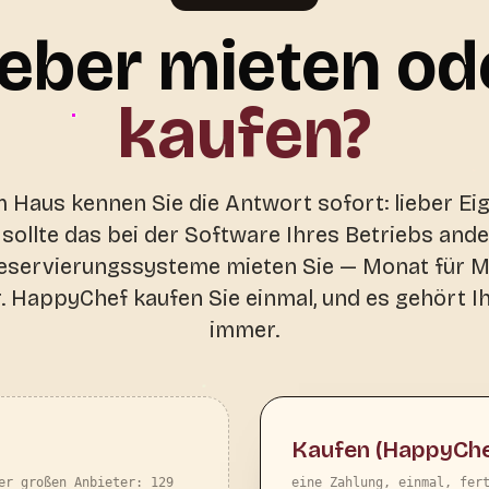
ieber mieten od
kaufen?
m Haus kennen Sie die Antwort sofort: lieber Ei
ollte das bei der Software Ihres Betriebs ande
eservierungssysteme mieten Sie — Monat für Mo
r. HappyChef kaufen Sie einmal, und es gehört I
immer.
Kaufen (HappyChe
er großen Anbieter: 129
eine Zahlung, einmal, fer