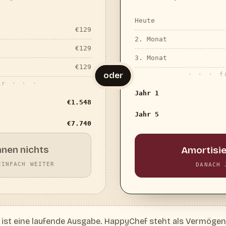
Heute
€
129
2. Monat
€
129
3. Monat
€
129
oder
· · · f
er · · ·
Jahr 1
€
1.548
Jahr 5
€
7.740
hnen nichts
Amortisie
EINFACH WEITER
DANACH 
 ist eine laufende Ausgabe. HappyChef steht als Vermögens