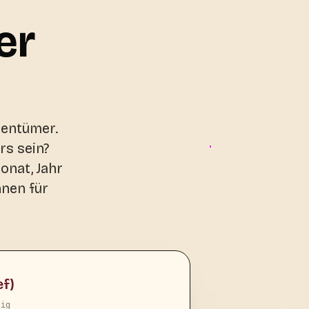
er
gentümer.
rs sein?
nat, Jahr
hnen für
f)
tig