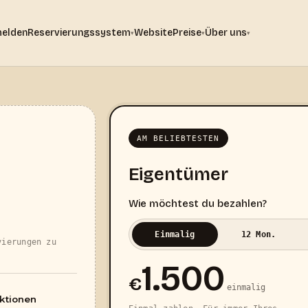
elden
Reservierungssystem
Website
Preise
Über uns
▾
▾
▾
AM BELIEBTESTEN
Eigentümer
Wie möchtest du bezahlen?
Einmalig
12 Mon.
vierungen zu
1.500
€
einmalig
nktionen