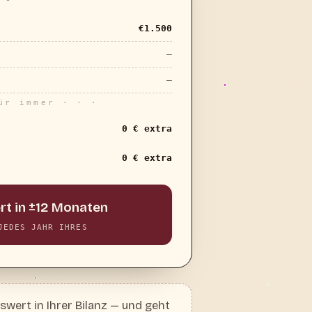
€
1.500
—
—
ür immer · · ·
0 € extra
0 € extra
rt in ±12 Monaten
JEDES JAHR IHRES
wert in Ihrer Bilanz — und geht