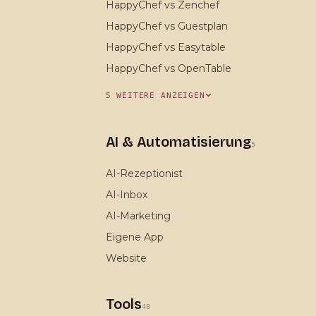
HappyChef vs Zenchef
HappyChef vs Guestplan
HappyChef vs Easytable
HappyChef vs OpenTable
5 WEITERE ANZEIGEN
AI & Automatisierung
5
AI-Rezeptionist
AI-Inbox
AI-Marketing
Eigene App
Website
Tools
48