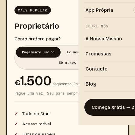
App Própria
MAIS POPULAR
Proprietário
SOBRE NÓS
A Nossa Missão
Como prefere pagar?
Pagamento único
12 meses
24 meses
Promessas
60 meses
Contacto
1.500
€
Blog
pagamento único
Pague uma vez. Seu para sempre.
Começa grátis — 2
Tudo do Start
Acesso móvel
Listas de espera