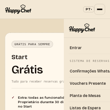
PT
▾
GRÁTIS PARA SEMPRE
Entrar
Start
SISTEMA DE RESERVAS
Grátis
Confirmações What
Tudo para receber reservas grátis já hoje
Vouchers Presente
Planta de Mesas
Extra: todas as funcionalidades de
Proprietário durante 30 dias — depois grátis
no Start
Listas de Espera