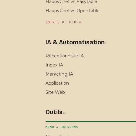
HappyChef vs Easytable
HappyChef vs OpenTable
VOIR 5 DE PLUS
IA & Automatisation
5
Réceptionniste IA
Inbox IA
Marketing IA
Application
Site Web
Outils
48
MENU & BOISSONS