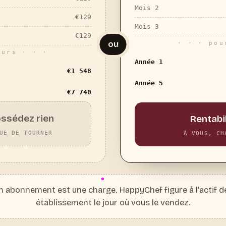
Mois 2
€
129
Mois 3
€
129
ou
· · · pou
ours · · ·
Année 1
€
1 548
Année 5
€
7 740
ossédez rien
Rentabi
UE DE TOURNER
À VOUS, CH
 abonnement est une charge. HappyChef figure à l'actif de 
établissement le jour où vous le vendez.