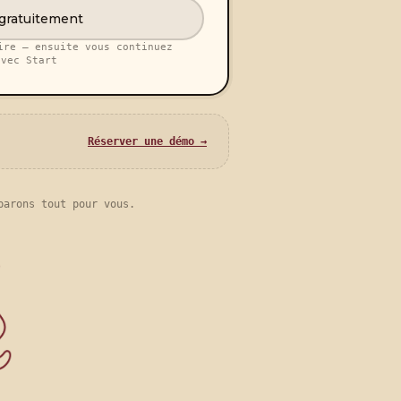
 gratuitement
ire — ensuite vous continuez
avec Start
Réserver une démo →
parons tout pour vous.