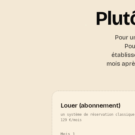
Plut
Pour un
Pou
établiss
mois aprè
Louer (abonnement)
un système de réservation classique
129 €/mois
Mois 1