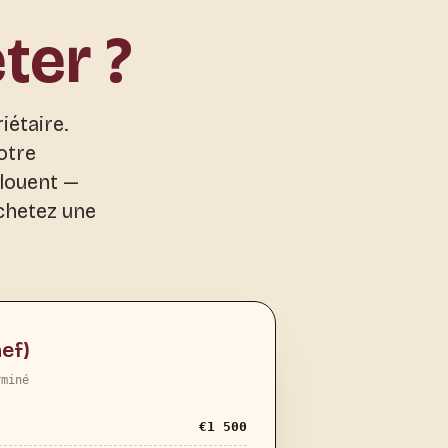
ter ?
iétaire.
otre
 louent —
chetez une
ef)
rminé
€
1 500