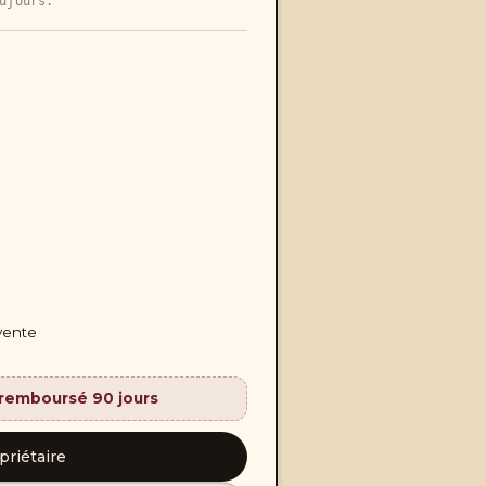
ujours.
 vente
u remboursé 90 jours
riétaire