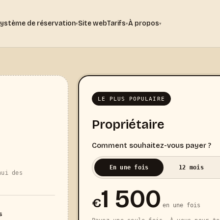
ystème de réservation
Site web
Tarifs
À propos
▾
▾
▾
LE PLUS POPULAIRE
Propriétaire
Comment souhaitez-vous payer ?
En une fois
12 mois
hui des
1 500
€
en une fois
s