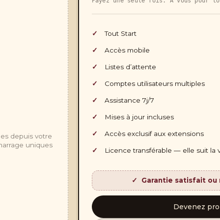
Payez une seule fois. À vous pour to
Tout Start
Accès mobile
Listes d’attente
Comptes utilisateurs multiples
Assistance 7j/7
Mises à jour incluses
Accès exclusif aux extensions
ées depuis votre
marrage uniques
Licence transférable — elle suit la
Garantie satisfait o
Devenez prop