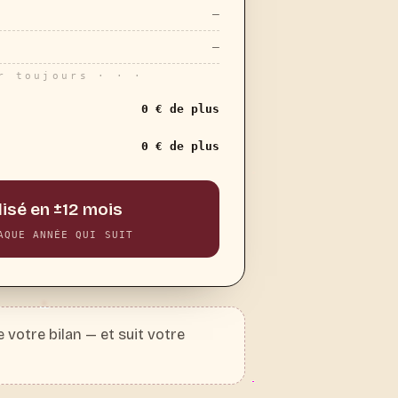
—
—
r toujours · · ·
0 € de plus
0 € de plus
lisé en ±12 mois
AQUE ANNÉE QUI SUIT
votre bilan — et suit votre