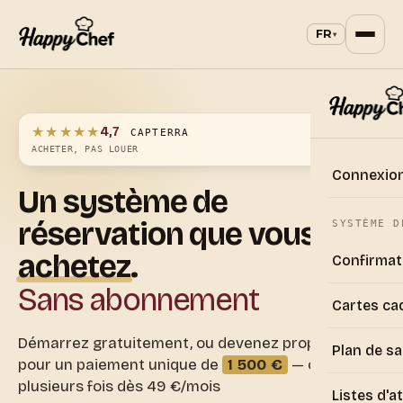
FR
▾
★★★★★
4,7
CAPTERRA
ACHETER, PAS LOUER
Connexio
Un
système
de
réservation
que
vous
SYSTÈME D
achetez
.
Confirma
Sans abonnement
Cartes ca
Démarrez gratuitement, ou devenez propriétaire
Plan de sa
pour un paiement unique de
1 500 €
— ou en
plusieurs fois dès 49 €/mois
Listes d'a