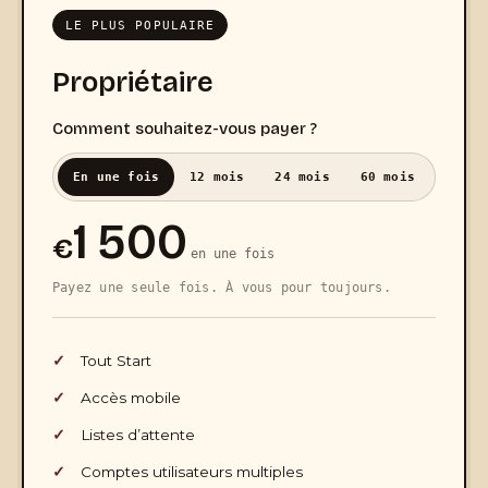
LE PLUS POPULAIRE
Propriétaire
Comment souhaitez-vous payer ?
En une fois
12 mois
24 mois
60 mois
1 500
€
en une fois
Payez une seule fois. À vous pour toujours.
Tout Start
Accès mobile
Listes d’attente
Comptes utilisateurs multiples