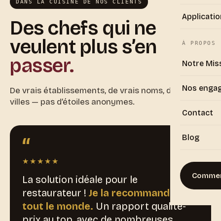
DANS LA CUISINE DE NOS CLIENTS
Applicatio
Des chefs qui ne
veulent plus s’en
À PROPOS
passer.
Notre Mis
Nos enga
De vrais établissements, de vrais noms, de vraies
villes — pas d’étoiles anonymes.
Contact
“
Blog
★★★★★
Commen
La solution idéale pour le
restaurateur !
Je la recommande à
tout le monde.
Un rapport qualité-
prix au top, avec de nombreuses