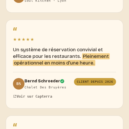
Soul Kitchen · Lyon
“
★★★★★
Un système de réservation convivial et
efficace pour les restaurants.
Pleinement
opérationnel en moins d'une heure.
Bernd Schroeder
CLIENT DEPUIS 2026
BS
Chalet Des Bruyères
Voir sur Capterra
“