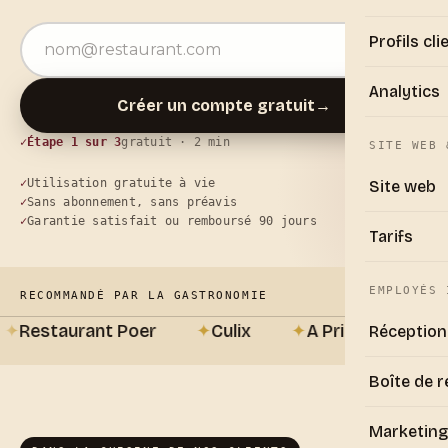
Adresse e-mail
Profils cli
Analytics
Créer un compte gratuit
→
Étape 1 sur 3
gratuit · 2 min
SITE WEB 
Utilisation gratuite à vie
Site web
Sans abonnement, sans préavis
Garantie satisfait ou remboursé 90 jours
Tarifs
EMPLOYÉS 
RECOMMANDÉ PAR LA GASTRONOMIE
Restaurant Poer
✦
Culix
✦
A Priori
✦
De Bla
Réception
Boîte de r
Marketing