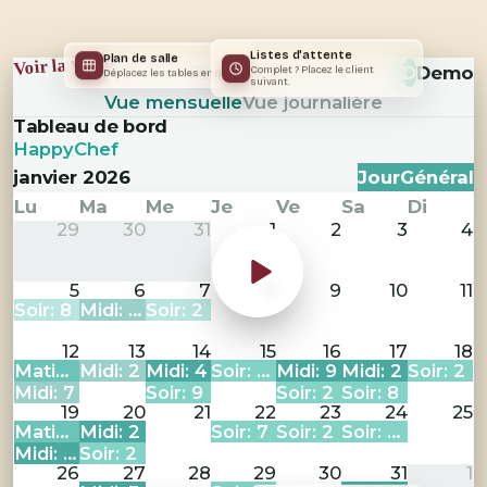
Plan de salle
Listes d'attente
Voir la vidéo
Rechercher
D
Demo
Déplacez les tables en direct
Complet ? Placez le client
suivant.
Vue mensuelle
Vue journalière
Tableau de bord
HappyChef
janvier 2026
Jour
Général
Lu
Ma
Me
Je
Ve
Sa
Di
29
30
31
1
2
3
4
5
6
7
8
9
10
11
Soir: 8
Midi: 28
Soir: 2
12
13
14
15
16
17
18
Matin: 4
Midi: 2
Midi: 4
Soir: 10
Midi: 9
Midi: 2
Soir: 2
Midi: 7
Soir: 9
Soir: 2
Soir: 8
19
20
21
22
23
24
25
Matin: 15
Midi: 2
Soir: 7
Soir: 2
Soir: 10
Midi: 15
Soir: 2
26
27
28
29
30
31
1