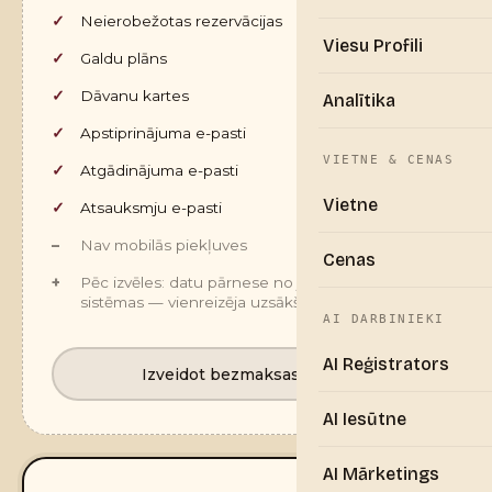
Neierobežotas rezervācijas
Viesu Profili
Galdu plāns
Dāvanu kartes
Analītika
Apstiprinājuma e-pasti
VIETNE & CENAS
Atgādinājuma e-pasti
Vietne
Atsauksmju e-pasti
Nav mobilās piekļuves
Cenas
Pēc izvēles: datu pārnese no jūsu pašreizējās
sistēmas — vienreizēja uzsākšanas maksa €250
AI DARBINIEKI
AI Reģistrators
Izveidot bezmaksas kontu
AI Iesūtne
AI Mārketings