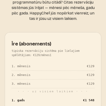
programmatūru būtu citādi? Citas rezervāciju
sistēmas jūs īrējat — mēnesi pēc mēneša, gadu
pēc gada. HappyChef jūs nopērkat vienreiz, un
tas ir jūsu uz visiem laikiem.
Īre (abonements)
tipiska rezervāciju sistēma pie lielajiem
spēlētājiem: €129/mēnesī
1. mēnesis
€
129
2. mēnesis
€
129
3. mēnesis
€
129
· · · uz visiem laikiem · · ·
1. gads
€
1 548