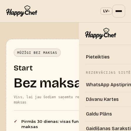
LV
▾
MŪŽĪGI BEZ MAKSAS
Pieteikties
Start
REZERVĀCIJAS SISTĒ
Bez maksas
WhatsApp Apstiprin
Viss, lai jau šodien saņemtu rezervācijas bez
Dāvanu Kartes
maksas
Galdu Plāns
Pirmās 30 dienas: visas funkcijas bez
maksas
Gaidīšanas Saraksti