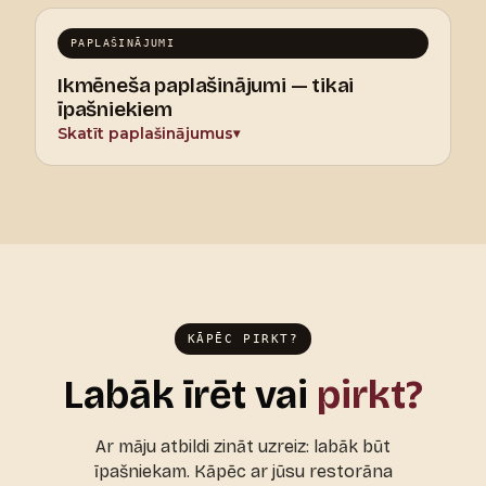
PAPLAŠINĀJUMI
Ikmēneša paplašinājumi — tikai
īpašniekiem
Skatīt paplašinājumus
▾
KĀPĒC PIRKT?
Labāk īrēt vai
pirkt?
Ar māju atbildi zināt uzreiz: labāk būt
īpašniekam. Kāpēc ar jūsu restorāna