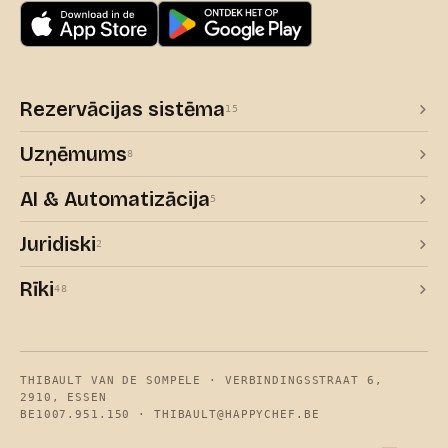
Rezervācijas sistēma
15
Uzņēmums
8
AI & Automatizācija
5
Juridiski
2
Rīki
48
THIBAULT VAN DE SOMPELE · VERBINDINGSSTRAAT 6,
2910, ESSEN
BE1007.951.150 ·
THIBAULT@HAPPYCHEF.BE