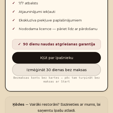
7/7 atbalsts
Atjauninājumi iekļauti
Ekskluzīva piekļuve paplašinājumiem
Nododama licence — pāriet līdz ar pārdošanu
90 dienu naudas atgriešanas garantija
Kļūt par īpašnieku
Izmēģināt 30 dienas bez maksas
Bezmaksas konts bez kartes — pēc tam turpināt bez
maksas ar Start
Ķēdes
— Vairāki restorāni? Sazinieties ar mums, lai
saņemtu īpašu atlaidi.