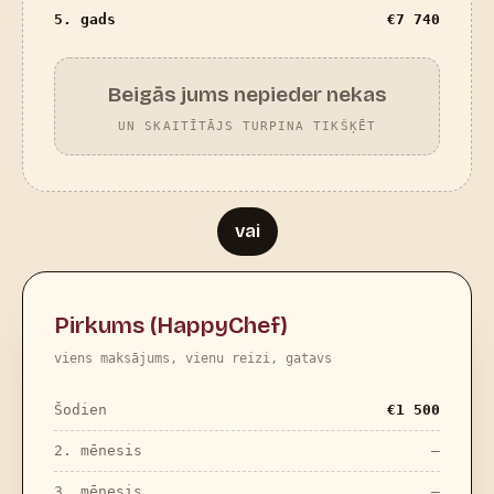
5. gads
€
7 740
Beigās jums nepieder nekas
UN SKAITĪTĀJS TURPINA TIKŠĶĒT
vai
Pirkums (HappyChef)
viens maksājums, vienu reizi, gatavs
Šodien
€
1 500
2. mēnesis
—
3. mēnesis
—