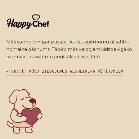
Mēs sapņojam par pasauli, kurā uzņēmumu alkatību
nomaina dāsnums. Tāpēc mēs veidojam visizdevīgāko
rezervācijas sistēmu augstākajā kvalitātē.
→ SKATĪT MŪSU ZIEDOJUMUS ALCHEIMERA PĒTĪJUMIEM