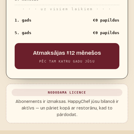
· · · uz visiem laikiem · · ·
1. gads
€0 papildus
5. gads
€0 papildus
Atmaksājas ±12 mēnešos
PĒC TAM KATRU GADU JŪSU
NODODAMA LICENCE
Abonements ir izmaksas. HappyChef jūsu bilancē ir
aktīvs — un pāriet kopā ar restorānu, kad to
pārdodat.