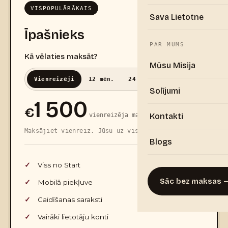
VISPOPULĀRĀKAIS
Sava Lietotne
Īpašnieks
PAR MUMS
Kā vēlaties maksāt?
Mūsu Misija
Vienreizēji
12 mēn.
24 mēn.
60 mēn.
Solījumi
1 500
€
vienreizēja maksa
Kontakti
Maksājiet vienreiz. Jūsu uz visiem laikiem.
Blogs
Viss no Start
Sāc bez maksas —
Mobilā piekļuve
Gaidīšanas saraksti
Vairāki lietotāju konti