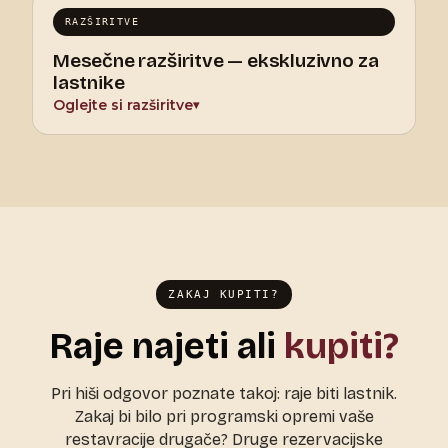
RAZŠIRITVE
Mesečne razširitve — ekskluzivno za
lastnike
Oglejte si razširitve
▾
ZAKAJ KUPITI?
Raje najeti ali
kupiti?
Pri hiši odgovor poznate takoj: raje biti lastnik.
Zakaj bi bilo pri programski opremi vaše
restavracije drugače? Druge rezervacijske