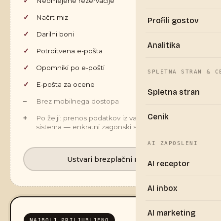
Neomejene rezervacije
Načrt miz
Profili gostov
Darilni boni
Analitika
Potrditvena e-pošta
Opomniki po e-pošti
SPLETNA STRAN & C
E-pošta za ocene
Spletna stran
Brez mobilnega dostopa
Cenik
Po želji: prenos podatkov iz vašega obstoječega
sistema — enkratni zagonski strošek €250
AI ZAPOSLENI
Ustvari brezplačni račun
AI receptor
AI inbox
AI marketing
NAJBOLJ PRILJUBLJENO