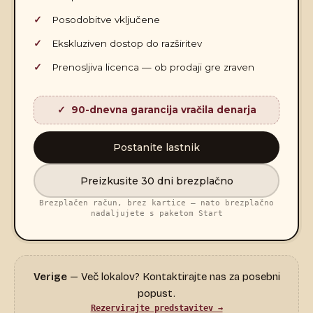
Posodobitve vključene
Ekskluziven dostop do razširitev
Prenosljiva licenca — ob prodaji gre zraven
90-dnevna garancija vračila denarja
Postanite lastnik
Preizkusite 30 dni brezplačno
Brezplačen račun, brez kartice — nato brezplačno
nadaljujete s paketom Start
Verige
— Več lokalov? Kontaktirajte nas za posebni
popust.
Rezervirajte predstavitev →