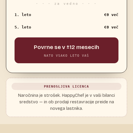
· · · za vedno · · ·
1. leto
€0 več
5. leto
€0 več
Povrne se v ±12 mesecih
NATO VSAKO LETO VAŠ
PRENOSLJIVA LICENCA
Naročnina je strošek. HappyChef je v vaši bilanci
sredstvo — in ob prodaji restavracije preide na
novega lastnika.