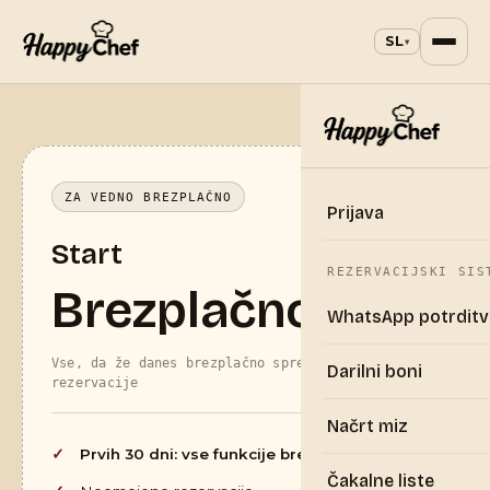
SL
▾
ZA VEDNO BREZPLAČNO
Prijava
Start
REZERVACIJSKI SIS
Brezplačno
WhatsApp potrditv
Vse, da že danes brezplačno sprejemate
Darilni boni
rezervacije
Načrt miz
Prvih 30 dni: vse funkcije brezplačno
Čakalne liste