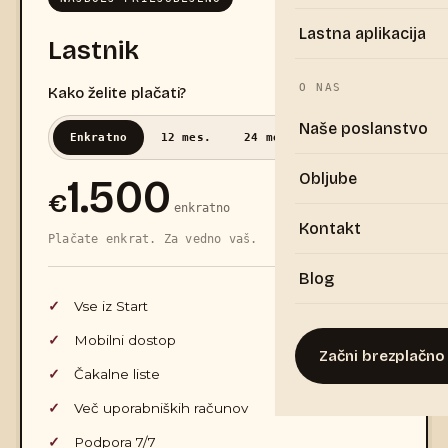
Lastna aplikacija
Lastnik
O NAS
Kako želite plačati?
Naše poslanstvo
Enkratno
12 mes.
24 mes.
60 mes.
Obljube
1.500
€
enkratno
Kontakt
Plačate enkrat. Za vedno vaš.
Blog
Vse iz Start
Mobilni dostop
Začni brezplačno
Čakalne liste
Več uporabniških računov
Podpora 7/7