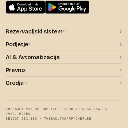
Rezervacijski sistem
15
Podjetje
8
AI & Avtomatizacija
5
Pravno
2
Orodja
49
THIBAULT VAN DE SOMPELE · VERBINDINGSSTRAAT 6,
2910, ESSEN
BE1007.951.150 ·
THIBAULT@HAPPYCHEF.BE