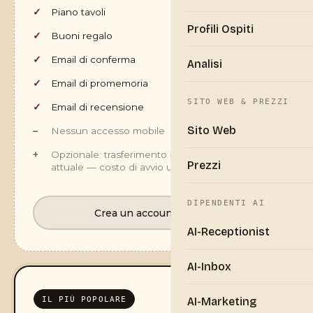
Piano tavoli
Profili Ospiti
Buoni regalo
Email di conferma
Analisi
Email di promemoria
SITO WEB & PREZZI
Email di recensione
Sito Web
Nessun accesso mobile
Opzionale: trasferimento dati dal tuo sistema
Prezzi
attuale — costo di avvio una tantum di €250
DIPENDENTI AI
Crea un account gratuito
AI-Receptionist
AI-Inbox
IL PIÙ POPOLARE
AI-Marketing