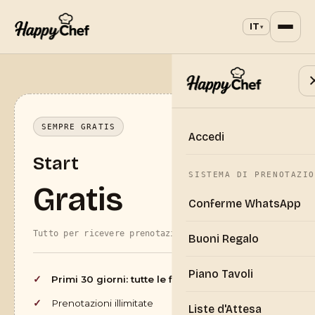
IT
▾
SEMPRE GRATIS
Accedi
Start
SISTEMA DI PRENOTAZIO
Gratis
Conferme WhatsApp
Tutto per ricevere prenotazioni gratis da oggi
Buoni Regalo
Piano Tavoli
Primi 30 giorni: tutte le funzioni gratis
Prenotazioni illimitate
Liste d'Attesa