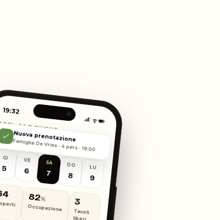
19:32
OGGI · SA 7 GIUGNO
19:32
Prenotazioni
Nuova prenotazione
TURNO SERALE · LIVE
Famiglia De Vries · 4 pers · 19:00
BD
Mappa tavoli
GI
VE
SA
DO
5
LU
6
7
Interno
8
9
Terrazza
Bar
64
82
%
3
operti
4
Occupazione
2
Tavoli
7
liberi