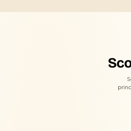
Sco
S
prin