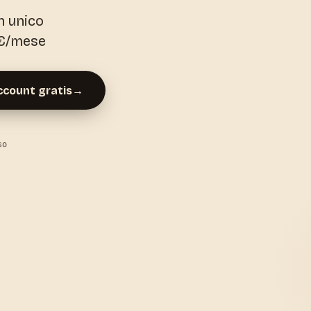
n unico
 €/mese
ccount gratis
→
so