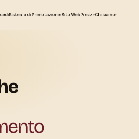
cedi
Sistema di Prenotazione
Sito Web
Prezzi
Chi siamo
▾
▾
▾
he
mento