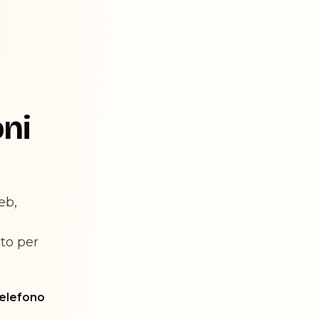
oni
eb,
to per
telefono