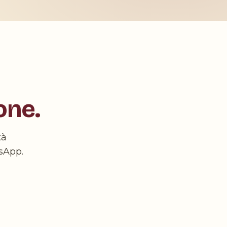
one.
tà
sApp.