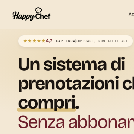
Ac
★★★★★
4,7
CAPTERRA
COMPRARE, NON AFFITTARE
Un
sistema
di
prenotazioni
c
compri
.
Senza abbona