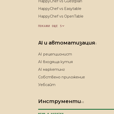
HappyChef vs Guestplan
HappyChef vs Easytable
HappyChef vs OpenTable
ПОКАЖИ ОЩЕ 5
AI и автоматизация
5
AI рецепционист
AI входяща кутия
AI маркетинг
Собствено приложение
Уебсайт
Инструменти
48
МЕНЮ И НАПИТКИ