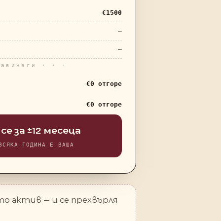
€
1500
—
—
завинаги · · ·
€0 отгоре
€0 отгоре
се за ±12 месеца
ВСЯКА ГОДИНА Е ВАША
то актив — и се прехвърля