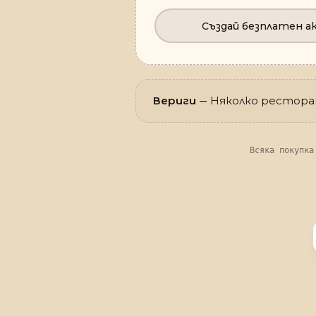
Създай безплатен а
Вериги
— Няколко ресторан
Всяка покупка