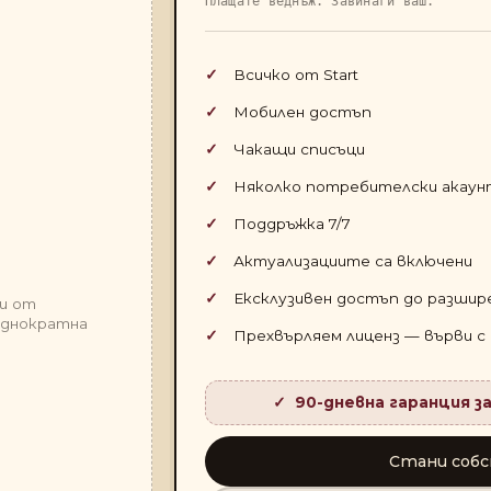
Плащате веднъж. Завинаги ваш.
Всичко от Start
Мобилен достъп
Чакащи списъци
Няколко потребителски акаун
Поддръжка 7/7
Актуализациите са включени
Ексклузивен достъп до разшир
ни от
еднократна
Прехвърляем лиценз — върви с
90-дневна гаранция з
Стани соб