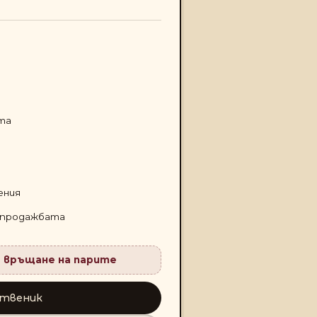
та
ения
 продажбата
а връщане на парите
ственик