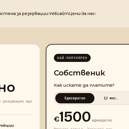
истема за резервации
Уебсайт
Цени
За нас
▾
▾
▾
НАЙ-ПОПУЛЯРЕН
Собственик
но
Как искате да платите?
Еднократно
12 мес.
и резервации още
1500
€
еднократно
ункции