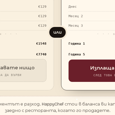
€
129
Днес
€
129
Месец 2
€
129
Месец 3
или
и · · ·
· · · 
€
1548
Година 1
€
7740
Година 5
жавате нищо
Изплаща 
ВА ДА ВЪРВИ
СЛЕД ТОВА 
ентът е разход. HappyChef стои в баланса ви ка
заедно с ресторанта, когато го продадете.