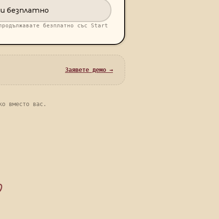
и безплатно
продължавате безплатно със Start
Заявете демо →
ко вместо вас.