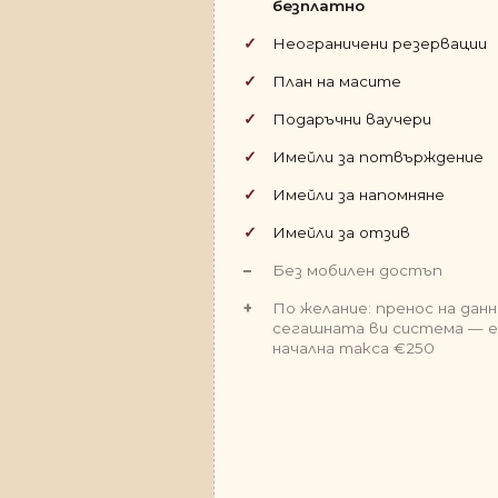
безплатно
Неограничени резервации
План на масите
Подаръчни ваучери
Имейли за потвърждение
Имейли за напомняне
Имейли за отзив
Без мобилен достъп
По желание: пренос на дан
сегашната ви система — 
начална такса €250