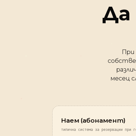
Да
При 
собстве
разли
месец с
Наем (абонамент)
типична система за резервации при г