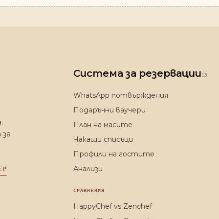
Система за резервации
15
WhatsApp потвърждения
Подаръчни ваучери
.
План на масите
 за
Чакащи списъци
Профили на гостите
Анализи
ЕР
СРАВНЕНИЯ
HappyChef vs Zenchef