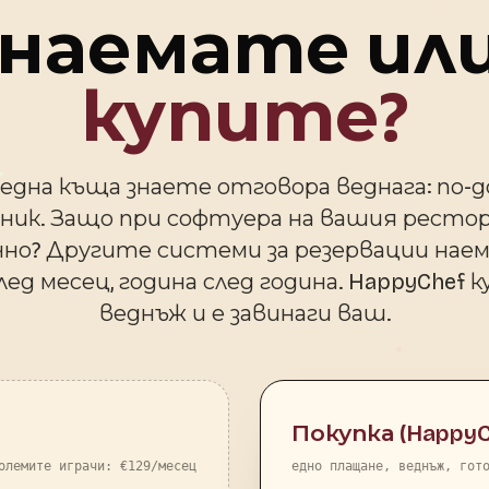
 наемате ил
купите?
една къща знаете отговора веднага: по-
ник. Защо при софтуера на вашия рестор
чно? Другите системи за резервации нае
лед месец, година след година. HappyChef 
веднъж и е завинаги ваш.
Покупка (HappyC
олемите играчи: €129/месец
едно плащане, веднъж, гот