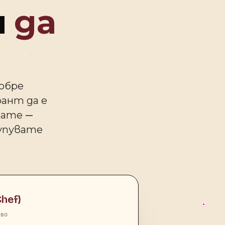
и
да
добре
ант да е
мате —
купувате
hef)
ово