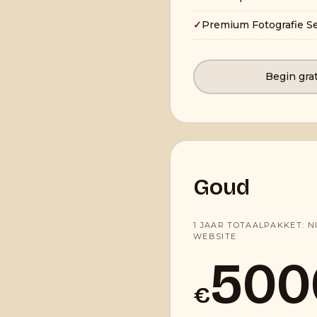
✓
Premium Fotografie S
Begin gra
Goud
1 JAAR TOTAALPAKKET: N
WEBSITE
500
€