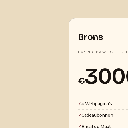
Brons
HANDIG UW WEBSITE ZE
300
€
✓
4 Webpagina’s
✓
Cadeaubonnen
✓
Email op Maat