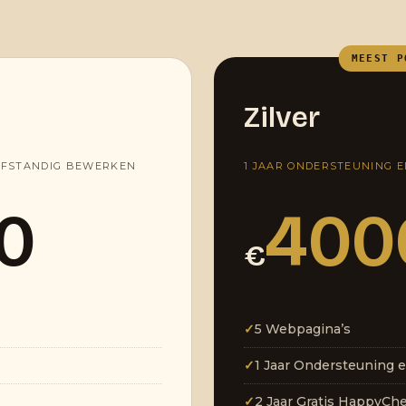
MEEST P
Zilver
LFSTANDIG BEWERKEN
1 JAAR ONDERSTEUNING 
0
400
€
✓
5 Webpagina’s
✓
1 Jaar Ondersteuning 
✓
2 Jaar Gratis HappyCh