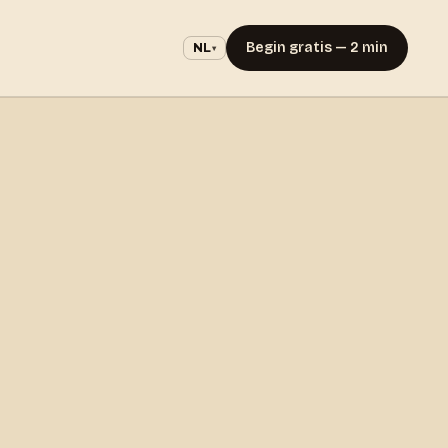
Begin gratis — 2 min
NL
▾