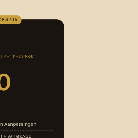
OPULAIR
EN AANPASSINGEN
0
en Aanpassingen
ef + WhatsApp