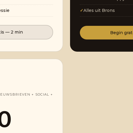
essie
✓
Alles uit Brons
tis — 2 min
Begin grat
IEUWSBRIEVEN + SOCIAL +
0