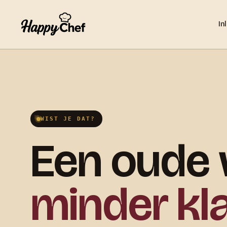
In
WIST JE DAT?
Een oude 
minder kl