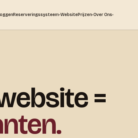
loggen
Reserveringssysteem
Website
Prijzen
Over Ons
▾
▾
▾
website =
anten.