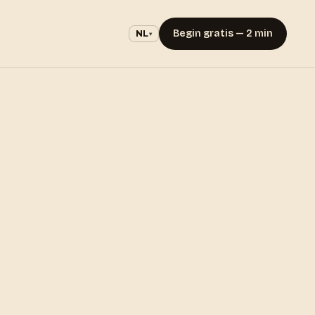
Begin gratis — 2 min
NL
▾