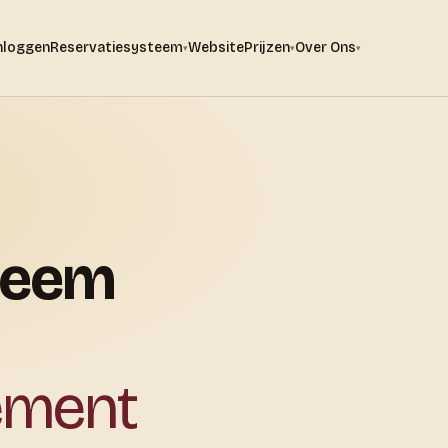
nloggen
Reservatiesysteem
Website
Prijzen
Over Ons
▾
▾
▾
teem
ement