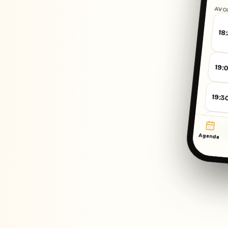
raden
AVO
Enorm gebruiksvriendelijk, alles
18
wat je zoekt in een
reservatieplatform, zo eenvoudi
mogelijk gebracht. Top! En daar
19:
bovenop nog een eersteklas
klantenservice.
19:3
Sofie Sommel
★★★
SS
DAMME
MOUT ·
20:00
Bekijk op Google
Agenda