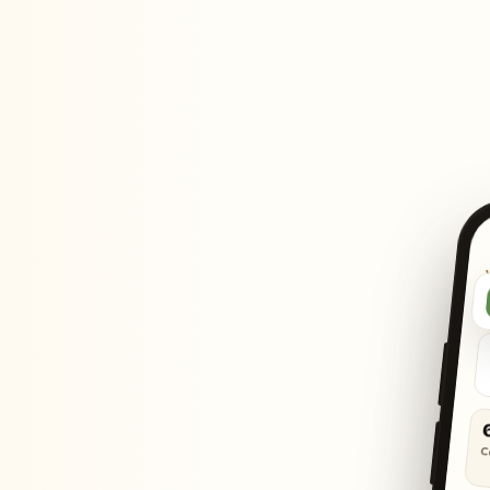
“
C
Aan iedereen aan te