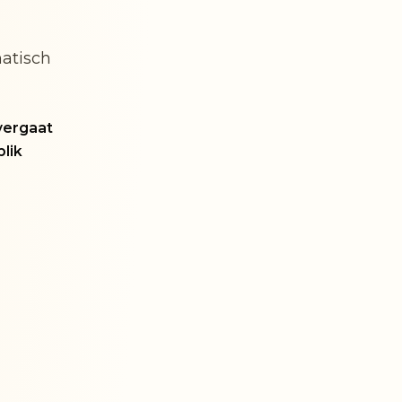
matisch
vergaat
blik