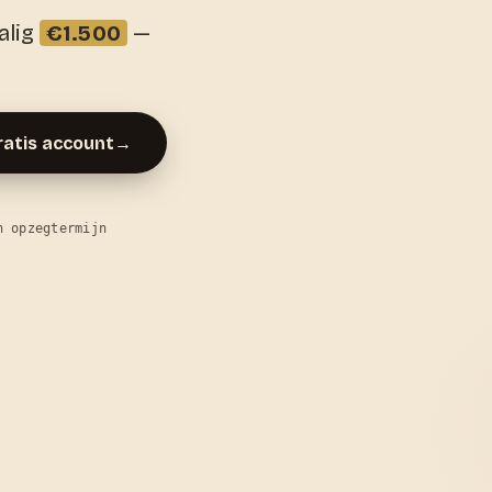
alig
€1.500
—
atis account
→
n opzegtermijn