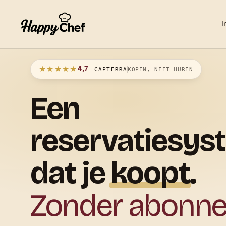
I
★★★★★
4,7
CAPTERRA
KOPEN, NIET HUREN
Een
reservatiesys
dat
je
koopt
.
Zonder abonn