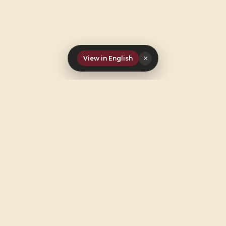
×
View in English
ONZE BELOFTES
Drie Beloftes Die Ons
Definiëren