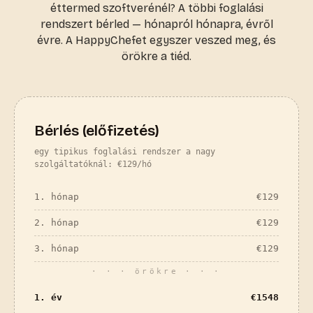
éttermed szoftverénél? A többi foglalási
rendszert bérled — hónapról hónapra, évről
évre. A HappyChefet egyszer veszed meg, és
örökre a tiéd.
Bérlés (előfizetés)
egy tipikus foglalási rendszer a nagy
szolgáltatóknál: €129/hó
1. hónap
€
129
2. hónap
€
129
3. hónap
€
129
· · · örökre · · ·
1. év
€
1548