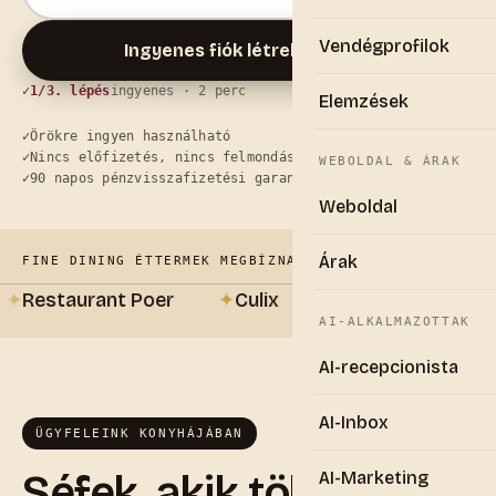
Vendégprofilok
Ingyenes fiók létrehozása
→
1/3. lépés
ingyenes · 2 perc
Elemzések
Örökre ingyen használható
Nincs előfizetés, nincs felmondási idő
WEBOLDAL & ÁRAK
90 napos pénzvisszafizetési garancia
Weboldal
Árak
FINE DINING ÉTTERMEK MEGBÍZNAK BENNÜNK
Restaurant Poer
✦
Culix
✦
A Priori
✦
De Bla
AI-ALKALMAZOTTAK
AI-recepcionista
AI-Inbox
ÜGYFELEINK KONYHÁJÁBAN
Séfek, akik többé nem
AI-Marketing