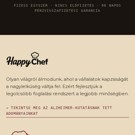
FIZESS EGYSZER · NINCS ELŐFIZETÉS · 90 NAPOS
PÉNZVISSZAFIZETÉSI GARANCIA
Olyan világról álmodunk, ahol a vállalatok kapzsiságát
a nagylelkűség váltja fel. Ezért fejlesztjük a
legolcsóbb foglalási rendszert a legjobb minőségben.
→ TEKINTSE MEG AZ ALZHEIMER-KUTATÁSNAK TETT
ADOMÁNYAINKAT