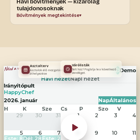
Havi bővítmények — kizárólag
tulajdonosoknak
Bővítmények megtekintése
▾
Asztalterv
Várólisták
Nézd a videót
Keresés
D
Demo
Asztalok élő mozgatása és
Telt ház? Foglalja le a következő
áthelyezése
vendéget.
Havi nézet
Napi nézet
Irányítópult
HappyChef
2026. január
Nap
Általános
H
K
Sze
Cs
P
Szo
V
29
30
31
1
2
3
4
5
6
7
8
9
10
11
Este: 8
Dél: 28
Este: 2