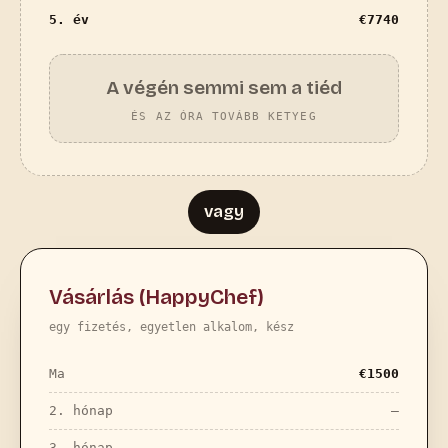
5. év
€
7740
A végén semmi sem a tiéd
ÉS AZ ÓRA TOVÁBB KETYEG
vagy
Vásárlás (HappyChef)
egy fizetés, egyetlen alkalom, kész
Ma
€
1500
2. hónap
—
3. hónap
—