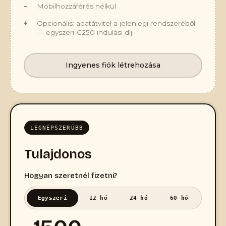
Mobilhozzáférés nélkül
Opcionális: adatátvitel a jelenlegi rendszeréből
— egyszeri €250 indulási díj
Ingyenes fiók létrehozása
LEGNÉPSZERŰBB
Tulajdonos
Hogyan szeretnél fizetni?
Egyszeri
12 hó
24 hó
60 hó