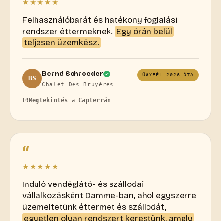
★★★★★
Felhasználóbarát és hatékony foglalási
rendszer éttermeknek.
Egy órán belül
teljesen üzemkész.
Bernd Schroeder
ÜGYFÉL 2026 ÓTA
BS
Chalet Des Bruyères
Megtekintés a Capterrán
“
★★★★★
Induló vendéglátó- és szállodai
vállalkozásként Damme-ban, ahol egyszerre
üzemeltetünk éttermet és szállodát,
egyetlen olyan rendszert kerestünk, amely