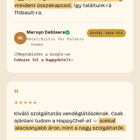
mindent összekapcsol.
Így találtunk rá
Thibault-ra.
Mervyn Deblaere
ÜGYFÉL 2026 ÓTA
MD
Hotel/Bistro Ter Polders
· Damme
Megtekintés a Google-on
Fedezze fel a HappyHotelt
→
“
★★★★★
Kiváló szolgáltatás vendéglátósoknak. Csak
ajánlani tudom a HappyChef-et —
sokkal
alacsonyabb áron, mint a nagy szolgáltatók.