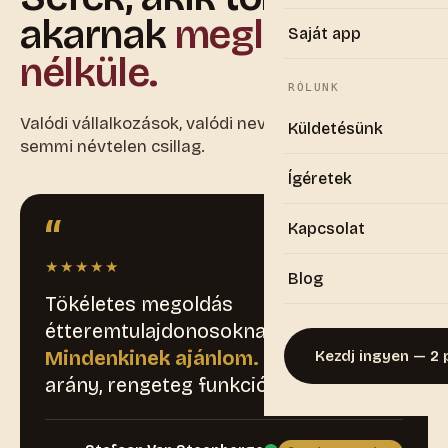
akarnak
meglenni
Saját app
nélküle.
RÓLUNK
Valódi vállalkozások, valódi nevek, valódi városok —
Küldetésünk
semmi névtelen csillag.
Ígéretek
“
Kapcsolat
★★★★★
Blog
Tökéletes megoldás
étteremtulajdonosoknak!
Mindenkinek ajánlom.
Kiváló ár-érték
Kezdj ingyen — 2 
arány, rengeteg funkcióval.