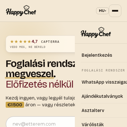
HU
▾
★★★★★
4,7
CAPTERRA
VEDD MEG, NE BÉRELD
Bejelentkezés
Foglalási
rendszer,
amit
megveszel
.
FOGLALÁSI RENDSZER
Előfizetés nélkül
WhatsApp visszaiga
Ajándékutalványok
Kezdj ingyen, vagy legyél tulajdonos egyszeri
€1500
áron — vagy részletekben €49/hó-tól
Asztalterv
E-mail-cím
Várólisták