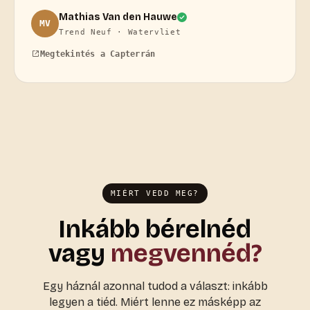
Mathias Van den Hauwe
MV
Trend Neuf · Watervliet
Megtekintés a Capterrán
MIÉRT VEDD MEG?
Inkább bérelnéd
vagy
megvennéd?
Egy háznál azonnal tudod a választ: inkább
legyen a tiéd. Miért lenne ez másképp az