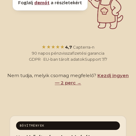
Foglalj
demót
a részletekért
★★★★★
4,7
Capterra-n
90 napos pénzvisszafizetési garancia
GDPR · EU-ban tárolt adatok
Support 7/7
Nem tudja, melyik csomag megfelelő?
Kezdj ingyen
— 2 perc →
BŐVÍTMÉNYEK