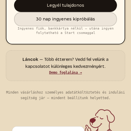
Legyél tulajdonos
30 nap ingyenes kipróbálás
Ingyenes fiók, bankkártya nélkül — utána ingyen
folytatható a Start csomaggal
Láncok
— Több étterem? Vedd fel velünk a
kapcsolatot különleges kedvezményért.
Demo foglalása →
Minden vásárláshoz személyes adatátköltöztetés és indulási
segítség jár — mindent beállítunk helyetted.