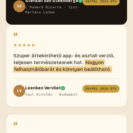
Stefaan Van Steenberge
ÜGYFÉL 2024 ÓTA
SV
L’Homard Bizarre · Sint-
Martens-Latem
“
★★★★★
Szuper áttekinthető app- és asztali verzió,
teljesen természetesnek hat.
Nagyon
felhasználóbarát és könnyen beállítható.
Leenken Vervliet
ÜGYFÉL 2026 ÓTA
LV
Soul Kitchen · Budapest
“