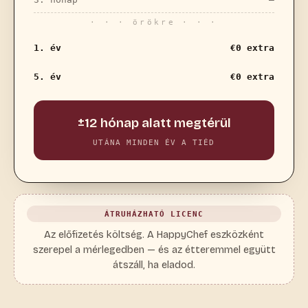
· · · örökre · · ·
1. év
€0 extra
5. év
€0 extra
±12 hónap alatt megtérül
UTÁNA MINDEN ÉV A TIÉD
ÁTRUHÁZHATÓ LICENC
Az előfizetés költség. A HappyChef eszközként
szerepel a mérlegedben — és az étteremmel együtt
átszáll, ha eladod.