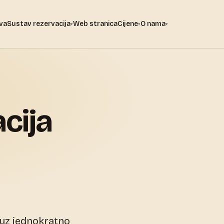
ava
Sustav rezervacija
Web stranica
Cijene
O nama
▾
▾
▾
cija
 uz jednokratno