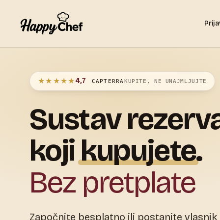
Prij
★★★★★
4,7
CAPTERRA
KUPITE, NE UNAJMLJUJTE
Sustav
rezerva
koji
kupujete
.
Bez pretplate
Započnite besplatno ili postanite vlasnik