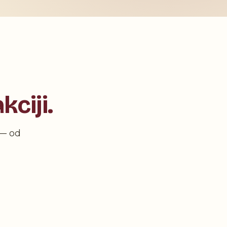
kciji.
 — od