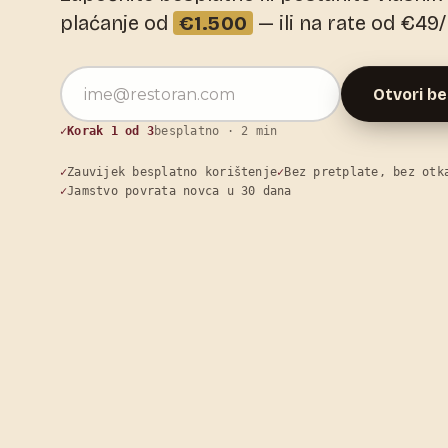
plaćanje od
€1.500
— ili na rate od €49
Email adresa
Otvori be
Korak 1 od 3
besplatno · 2 min
Zauvijek besplatno korištenje
Bez pretplate, bez otk
Jamstvo povrata novca u 30 dana