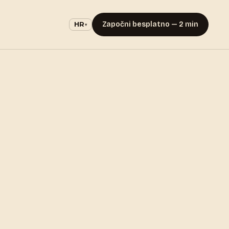
Započni besplatno — 2 min
HR
▾