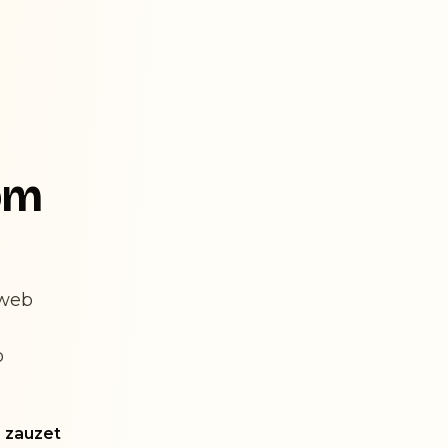
om
 web
o
n zauzet