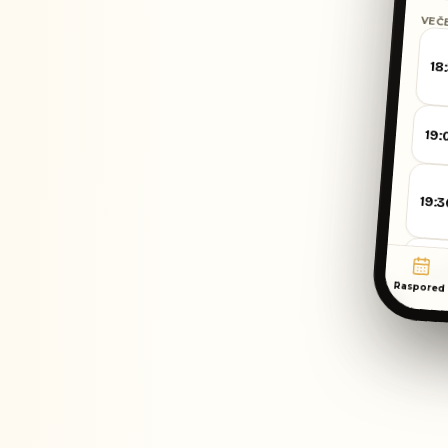
VEČ
Iznimno jednostavno za korišten
– sve što tražite u platformi za
18
rezervacije, prikazano na
najjednostavniji mogući način.
Vrhunski! A uz to i prvoklasna
19:
korisnička podrška.
Sofie Sommel
★★★
19:3
SS
DAMME
MOUT ·
Pogledajte na Googleu
20:00
Raspored