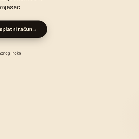
/mjesec
splatni račun
→
aznog roka