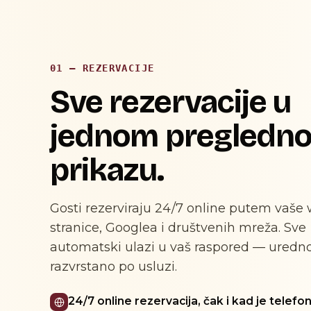
01 — REZERVACIJE
Sve rezervacije u
jednom pregledn
prikazu.
Gosti rezerviraju 24/7 online putem vaše
stranice, Googlea i društvenih mreža. Sve
automatski ulazi u vaš raspored — uredn
razvrstano po usluzi.
24/7 online rezervacija, čak i kad je telefo