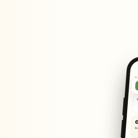
“
G
Preporučam svima