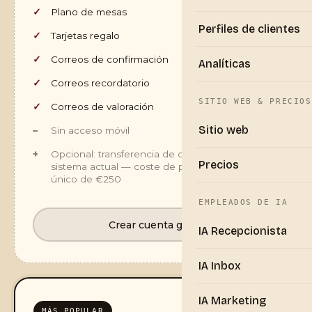
Plano de mesas
Perfiles de clientes
Tarjetas regalo
Correos de confirmación
Analíticas
Correos recordatorio
SITIO WEB & PRECIOS
Correos de valoración
Sitio web
Sin acceso móvil
Opcional: transferencia de datos desde tu
Precios
sistema actual — coste de puesta en marcha
único de €250
EMPLEADOS DE IA
Crear cuenta gratis
IA Recepcionista
IA Inbox
IA Marketing
MÁS POPULAR