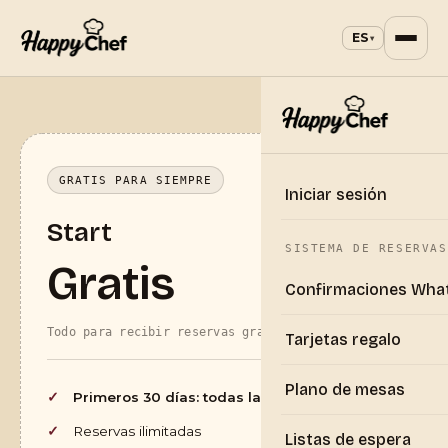
ES
▾
GRATIS PARA SIEMPRE
Iniciar sesión
Start
SISTEMA DE RESERVAS
Gratis
Confirmaciones Wha
Todo para recibir reservas gratis desde hoy
Tarjetas regalo
Plano de mesas
Primeros 30 días: todas las funciones gratis
Reservas ilimitadas
Listas de espera