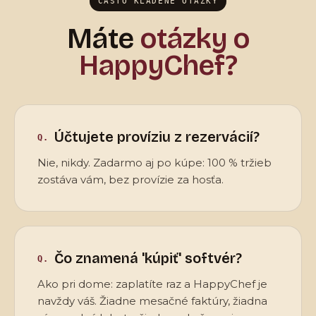
ČASTO KLADENÉ OTÁZKY
Máte
otázky o
HappyChef?
Účtujete províziu z rezervácií?
Nie, nikdy. Zadarmo aj po kúpe: 100 % tržieb
zostáva vám, bez provízie za hosťa.
Čo znamená 'kúpiť' softvér?
Ako pri dome: zaplatíte raz a HappyChef je
navždy váš. Žiadne mesačné faktúry, žiadna