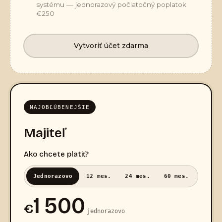
systému — jednorazový počiatočný poplatok
€250
Vytvoriť účet zdarma
NAJOBĽÚBENEJŠIE
Majiteľ
Ako chcete platiť?
Jednorazovo
12 mes.
24 mes.
60 mes.
1 500
€
jednorazovo