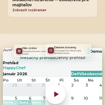
majiteľov
Zobraziť rozšírenia
▾
Plán stolov
Čakacie zoznamy
Pozrieť video
Hľadať
D
Demo
Živé presúvanie a umiestňovanie
Plná kapacita? Rezervujte
stolov
ďalšieho hosťa.
Mesačný prehľad
Denný prehľad
Prehľad
HappyChef
január 2026
Deň
Všeobecné
Po
Ut
St
Št
Pi
So
Ne
29
30
31
1
2
3
4
5
6
7
8
9
10
11
Večer: 8
Obed: 28
Večer: 2