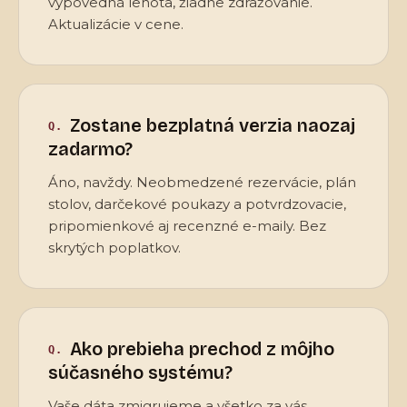
výpovedná lehota, žiadne zdražovanie.
Aktualizácie v cene.
Zostane bezplatná verzia naozaj
zadarmo?
Áno, navždy. Neobmedzené rezervácie, plán
stolov, darčekové poukazy a potvrdzovacie,
pripomienkové aj recenzné e-maily. Bez
skrytých poplatkov.
Ako prebieha prechod z môjho
súčasného systému?
Vaše dáta zmigrujeme a všetko za vás