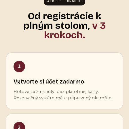
AKO TO FUNGUJE
Od registrácie k
plným stolom,
v 3
krokoch.
1
Vytvorte si účet zadarmo
Hotové za 2 minúty, bez platobnej karty.
Rezervačný systém máte pripravený okamžite.
2