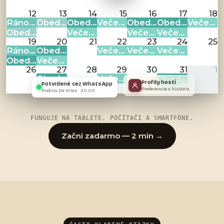
12
13
14
15
16
17
18
Ráno: 4
Obed: 2
Obed: 4
Večer: 10
Obed: 9
Obed: 2
Večer: 2
Obed: 7
Večer: 9
Večer: 2
Večer: 8
19
20
21
22
23
24
25
Ráno: 15
Obed: 2
Večer: 7
Večer: 2
Večer: 10
Obed: 15
Večer: 2
26
27
28
29
30
31
1
Obed: 3
Večer: 4
Obed: 2
Profily hostí
Potvrdené cez WhatsApp
Preferencie a história
Rodina De Vries · 20:00
FUNGUJE NA TABLETE, POČÍTAČI A SMARTFÓNE.
Začni zadarmo — 2 min →