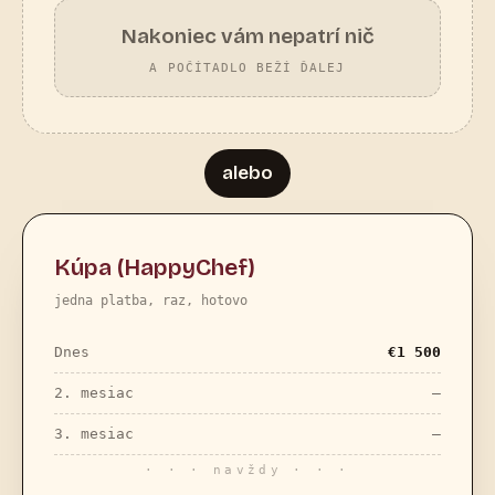
Nakoniec vám nepatrí nič
A POČÍTADLO BEŽÍ ĎALEJ
alebo
Kúpa (HappyChef)
jedna platba, raz, hotovo
Dnes
€
1 500
2. mesiac
—
3. mesiac
—
· · · navždy · · ·