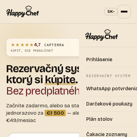
SK
▾
★★★★★
4,7
CAPTERRA
KÚPIŤ, NIE PRENAJÍMAŤ
Prihlásenie
Rezervačný
systém,
ktorý
si
kúpite
.
REZERVAČNÝ SYSTÉM
Bez predplatného
WhatsApp potvrdeni
Darčekové poukazy
Začnite zadarmo, alebo sa staňte majiteľom
jednorazovo za
€1 500
— alebo na splátky od
Plán stolov
€49/mesiac
Čakacie zoznamy
E-mailová adresa