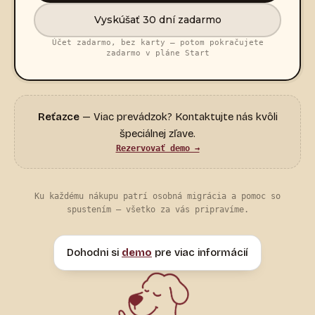
Vyskúšať 30 dní zadarmo
Účet zadarmo, bez karty — potom pokračujete
zadarmo v pláne Start
Reťazce
— Viac prevádzok? Kontaktujte nás kvôli
špeciálnej zľave.
Rezervovať demo →
Ku každému nákupu patrí osobná migrácia a pomoc so
spustením — všetko za vás pripravíme.
Dohodni si
demo
pre viac informácií