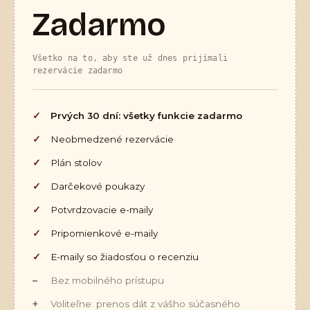
Zadarmo
Všetko na to, aby ste už dnes prijímali
rezervácie zadarmo
Prvých 30 dní: všetky funkcie zadarmo
Neobmedzené rezervácie
Plán stolov
Darčekové poukazy
Potvrdzovacie e-maily
Pripomienkové e-maily
E-maily so žiadosťou o recenziu
Bez mobilného prístupu
Voliteľne: prenos dát z vášho súčasného