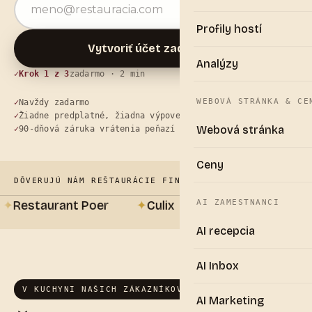
Profily hostí
Vytvoriť účet zadarmo
→
Analýzy
Krok 1 z 3
zadarmo · 2 min
WEBOVÁ STRÁNKA & CE
Navždy zadarmo
Žiadne predplatné, žiadna výpovedná lehota
Webová stránka
90-dňová záruka vrátenia peňazí
Ceny
DÔVERUJÚ NÁM REŠTAURÁCIE FINE DINING
Restaurant Poer
✦
Culix
✦
A Priori
✦
De Bla
AI ZAMESTNANCI
AI recepcia
AI Inbox
V KUCHYNI NAŠICH ZÁKAZNÍKOV
AI Marketing