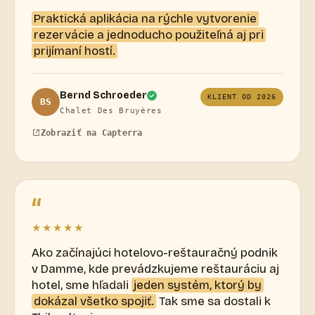
Praktická aplikácia na rýchle vytvorenie
rezervácie a jednoducho použiteľná aj pri
prijímaní hostí.
Bernd Schroeder
KLIENT OD 2026
BS
Chalet Des Bruyères
Zobraziť na Capterra
“
★★★★★
Ako začínajúci hotelovo-reštauračný podnik
v Damme, kde prevádzkujeme reštauráciu aj
hotel, sme hľadali
jeden systém, ktorý by
dokázal všetko spojiť.
Tak sme sa dostali k