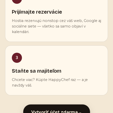
Prijímajte rezervácie
Hostia rezervujú nonstop cez váš web, Google aj
sociálne siete — všetko sa samo objaví v
kalendári.
3
Staňte sa majiteľom
Chcete viac? Kúpte HappyChef raz — a je
navždy váš.
Vytvoriť účet zdarma
→