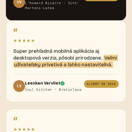
SV
L’Homard Bizarre · Sint-
Martens-Latem
“
★★★★★
Super prehľadná mobilná aplikácia aj
desktopová verzia, pôsobí prirodzene.
Veľmi
užívateľsky prívetivá a ľahko nastaviteľná.
Leenken Vervliet
KLIENT OD 2026
LV
Soul Kitchen · Bratislava
“
★★★★★