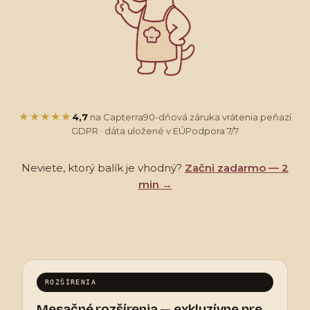
★★★★★
4,7
na Capterra
90-dňová záruka vrátenia peňazí
GDPR · dáta uložené v EÚ
Podpora 7/7
Neviete, ktorý balík je vhodný?
Začni zadarmo — 2
min →
ROZŠÍRENIA
Mesačné rozšírenia — exkluzívne pre