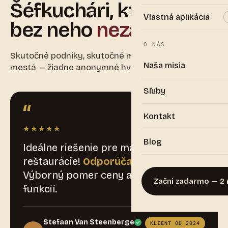
Šéfkuchári, ktorí sa už
Vlastná aplikácia
bez neho
nezaobídu.
O NÁS
Skutočné podniky, skutočné mená, skutočné
Naša misia
mestá — žiadne anonymné hviezdičky.
Sľuby
“
Kontakt
★★★★★
Blog
Ideálne riešenie pre majiteľa
reštaurácie!
Odporúčam každému.
Výborný pomer ceny a výkonu, veľa
Začni zadarmo — 2 
funkcií.
Stefaan Van Steenberge
KLIENT OD 2024