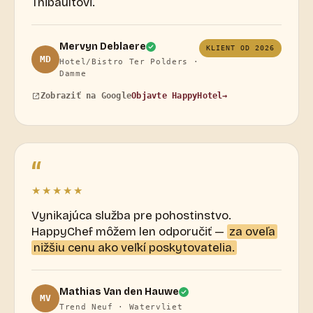
Thibaultovi.
Mervyn Deblaere
KLIENT OD 2026
MD
Hotel/Bistro Ter Polders ·
Damme
Objavte HappyHotel
→
Zobraziť na Google
“
★★★★★
Vynikajúca služba pre pohostinstvo.
HappyChef môžem len odporučiť —
za oveľa
nižšiu cenu ako veľkí poskytovatelia.
Mathias Van den Hauwe
MV
Trend Neuf · Watervliet