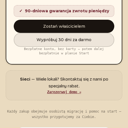
90-dniowa gwarancja zwrotu pieniędzy
Zostań właścicielem
Wypróbuj 30 dni za darmo
Bezpłatne konto, bez karty — potem dalej
bezpłatnie w planie Start
Sieci
— Wiele lokali? Skontaktuj się z nami po
specjalny rabat.
Zarezerwuj demo →
Każdy zakup obejmuje osobistą migrację i pomoc na start —
wszystko przygotujemy za Ciebie.