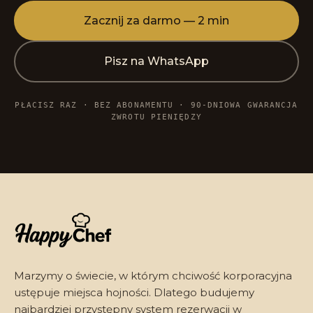
Zacznij za darmo — 2 min
Pisz na WhatsApp
PŁACISZ RAZ · BEZ ABONAMENTU · 90-DNIOWA GWARANCJA
ZWROTU PIENIĘDZY
Marzymy o świecie, w którym chciwość korporacyjna
ustępuje miejsca hojności. Dlatego budujemy
najbardziej przystępny system rezerwacji w