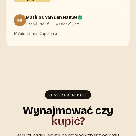
Mathias Van den Hauwe
MV
Trend Neuf · Watervliet
Zobacz na Capterra
DLACZEGO KUPIĆ?
Wynajmować czy
kupić?
W przypadku domu odpowiedź znasz od razu: