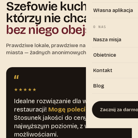
Szefowie kuchni,
Własna aplikacja
którzy nie chcą się już
bez niego obejść.
O NAS
Nasza misja
Prawdziwe lokale, prawdziwe nazwiska, prawdziwe
miasta — żadnych anonimowych gwiazdek.
Obietnice
Kontakt
“
Blog
★★★★★
Idealne rozwiązanie dla właściciela
restauracji!
Mogę polecić każdemu.
Zacznij za darm
Stosunek jakości do ceny na
najwyższym poziomie, z wieloma
możliwościami.