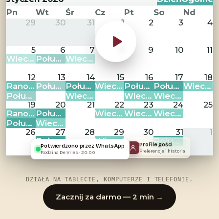
Pn
Wt
Śr
Cz
Pt
So
Nd
29
30
31
1
2
3
4
5
6
7
8
9
10
11
Wieczór: 8
Południe: 28
Wieczór: 2
12
13
14
15
16
17
18
Rano: 4
Południe: 2
Południe: 4
Wieczór: 10
Południe: 9
Południe: 2
Wieczór: 2
Południe: 7
Wieczór: 9
Wieczór: 2
Wieczór: 8
19
20
21
22
23
24
25
Rano: 15
Południe: 2
Wieczór: 7
Wieczór: 2
Wieczór: 10
Południe: 15
Wieczór: 2
26
27
28
29
30
31
1
Południe: 3
Wieczór: 4
Południe: 2
Profile gości
Potwierdzono przez WhatsApp
Preferencje i historia
Rodzina De Vries · 20:00
DZIAŁA NA TABLECIE, KOMPUTERZE I TELEFONIE.
Zacznij za darmo — 2 min →