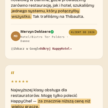
zarówno restaurację, jak i hotel, szukaliśmy
jednego systemu, który połączyłby
wszystko.
Tak trafiliśmy na Thibaulta.
Mervyn Deblaere
KLIENT OD 2026
MD
Hotel/Bistro Ter Polders ·
Damme
Odkryj HappyHotel
→
Zobacz w Google
“
★★★★★
Najwyższej klasy obsługa dla
restauratorów. Mogę tylko polecić
HappyChef —
za znacznie niższą cenę niż
wielcy gracze.