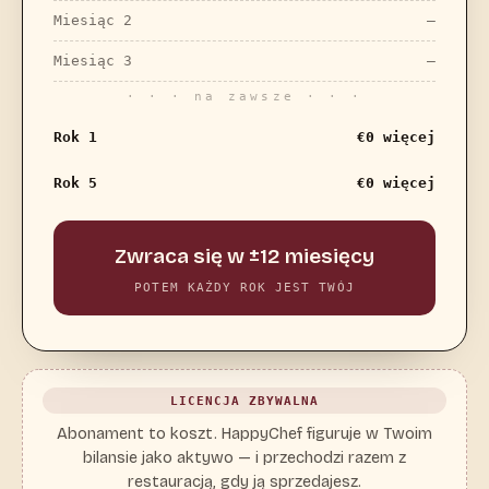
Miesiąc 2
—
Miesiąc 3
—
· · · na zawsze · · ·
Rok 1
€0 więcej
Rok 5
€0 więcej
Zwraca się w ±12 miesięcy
POTEM KAŻDY ROK JEST TWÓJ
LICENCJA ZBYWALNA
Abonament to koszt. HappyChef figuruje w Twoim
bilansie jako aktywo — i przechodzi razem z
restauracją, gdy ją sprzedajesz.