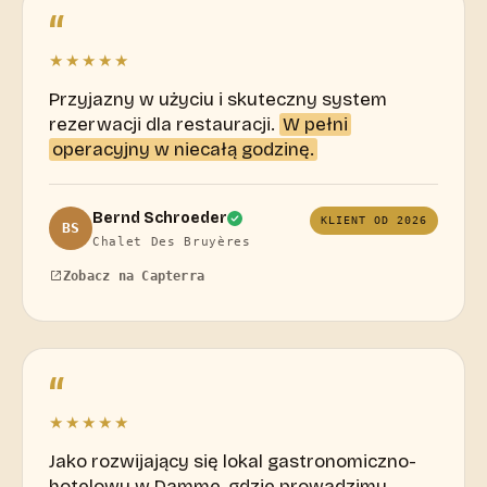
“
★★★★★
Przyjazny w użyciu i skuteczny system
rezerwacji dla restauracji.
W pełni
operacyjny w niecałą godzinę.
Bernd Schroeder
KLIENT OD 2026
BS
Chalet Des Bruyères
Zobacz na Capterra
“
★★★★★
Jako rozwijający się lokal gastronomiczno-
hotelowy w Damme, gdzie prowadzimy