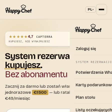
PL
▾
★★★★★
4,7
CAPTERRA
KUPUJESZ, NIE WYNAJMUJESZ
Zaloguj się
System
rezerwacji,
który
kupujesz
.
SYSTEM REZERWACJI
Bez abonamentu
Potwierdzenia Wh
Karty podarunkow
Zacznij za darmo lub zostań właścicielem za
jednorazowe
€1500
— lub ratalnie od
Plan stołu
€49/miesiąc
Listy oczekującyc
Adres e-mail