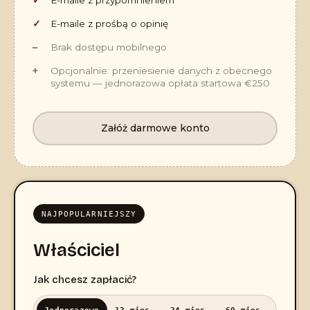
E-maile z prośbą o opinię
Brak dostępu mobilnego
Opcjonalnie: przeniesienie danych z obecnego
systemu — jednorazowa opłata startowa €250
Załóż darmowe konto
NAJPOPULARNIEJSZY
Właściciel
Jak chcesz zapłacić?