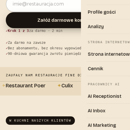
Profile gości
Załóż darmowe konto
→
Analizy
Krok 1 z 3
za darmo · 2 min
STRONA INTERNETOW
Za darmo na zawsze
Bez abonamentu, bez okresu wypowiedzenia
Strona internetow
90-dniowa gwarancja zwrotu pieniędzy
Cennik
ZAUFAŁY NAM RESTAURACJE FINE DINING
Restaurant Poer
✦
Culix
✦
A Priori
✦
De Bla
PRACOWNICY AI
AI Receptionist
AI Inbox
W KUCHNI NASZYCH KLIENTÓW
AI Marketing