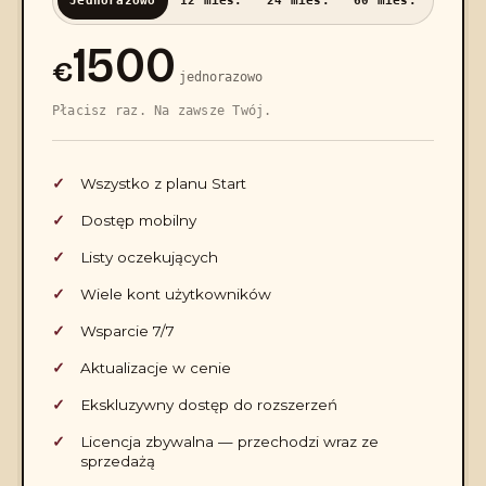
Jednorazowo
12 mies.
24 mies.
60 mies.
1500
€
jednorazowo
Płacisz raz. Na zawsze Twój.
Wszystko z planu Start
Dostęp mobilny
Listy oczekujących
Wiele kont użytkowników
Wsparcie 7/7
Aktualizacje w cenie
Ekskluzywny dostęp do rozszerzeń
Licencja zbywalna — przechodzi wraz ze
sprzedażą