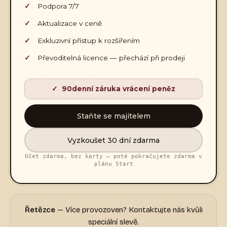
Podpora 7/7
Aktualizace v ceně
Exkluzivní přístup k rozšířením
Převoditelná licence — přechází při prodeji
90denní záruka vrácení peněz
Staňte se majitelem
Vyzkoušet 30 dní zdarma
Účet zdarma, bez karty — poté pokračujete zdarma v
plánu Start
Řetězce
— Více provozoven? Kontaktujte nás kvůli
speciální slevě.