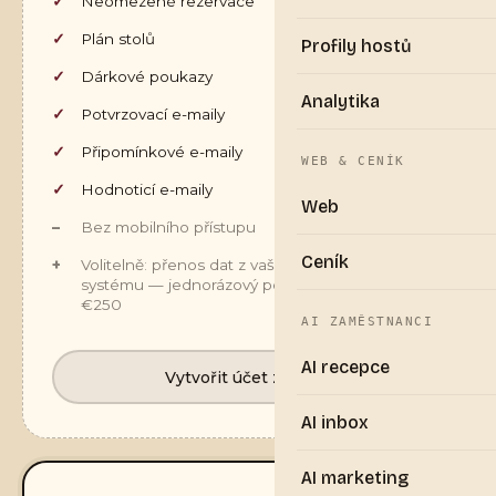
Neomezené rezervace
Plán stolů
Profily hostů
Dárkové poukazy
Analytika
Potvrzovací e-maily
Připomínkové e-maily
WEB & CENÍK
Hodnoticí e-maily
Web
Bez mobilního přístupu
Ceník
Volitelně: přenos dat z vašeho stávajícího
systému — jednorázový počáteční poplatek
€250
AI ZAMĚSTNANCI
AI recepce
Vytvořit účet zdarma
AI inbox
AI marketing