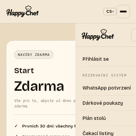
CS
▾
NAVŽDY ZDARMA
Přihlásit se
Start
REZERVAČNÍ SYSTÉM
Zdarma
WhatsApp potvrzení
Vše pro to, abyste už dnes přijímali rezervace
Dárkové poukazy
zdarma
Plán stolů
Prvních 30 dní: všechny funkce zdarma
Čekací listiny