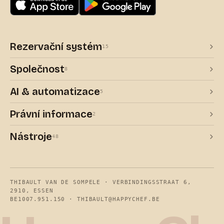
Rezervační systém
15
Společnost
8
AI & automatizace
5
Právní informace
2
Nástroje
48
THIBAULT VAN DE SOMPELE · VERBINDINGSSTRAAT 6,
2910, ESSEN
BE1007.951.150 ·
THIBAULT@HAPPYCHEF.BE