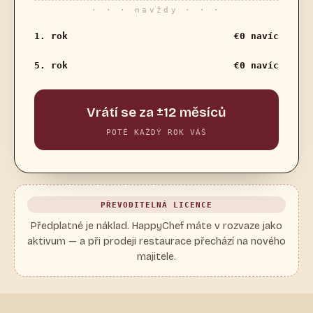
· · · navždy · · ·
1. rok
€0 navíc
5. rok
€0 navíc
Vrátí se za ±12 měsíců
POTÉ KAŽDÝ ROK VÁŠ
PŘEVODITELNÁ LICENCE
Předplatné je náklad. HappyChef máte v rozvaze jako
aktivum — a při prodeji restaurace přechází na nového
majitele.