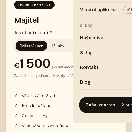
NEJOBLÍBENĚJŠÍ
Vlastní aplikace
+€
Majitel
O NÁS
Jak chcete platit?
Naše mise
Jednorázově
12 měs.
24 měs.
60 měs.
Sliby
1 500
€
jednorázově
Kontakt
Zaplatíte jednou. Navždy váš.
Blog
Vše z plánu Start
Začni zdarma — 2 mi
Mobilní přístup
Čekací listiny
Více uživatelských účtů