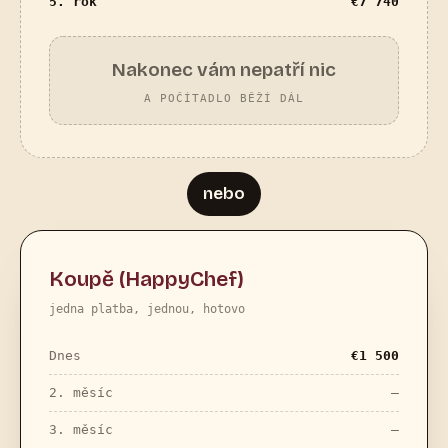
5. rok
€
7 740
Nakonec vám nepatří nic
A POČÍTADLO BĚŽÍ DÁL
nebo
Koupě (HappyChef)
jedna platba, jednou, hotovo
Dnes
€
1 500
2. měsíc
—
3. měsíc
—