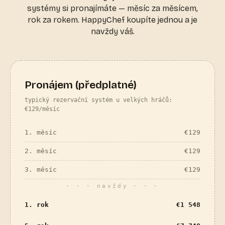
systémy si pronajímáte — měsíc za měsícem,
rok za rokem. HappyChef koupíte jednou a je
navždy váš.
Pronájem (předplatné)
typický rezervační systém u velkých hráčů:
€129/měsíc
1. měsíc
€
129
2. měsíc
€
129
3. měsíc
€
129
· · · navždy · · ·
1. rok
€
1 548