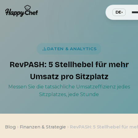
DATEN & ANALYTICS
€
RevPASH: 5 Stellhebel für mehr
Umsatz pro Sitzplatz
Messen Sie die tatsächliche Umsatzeffizienz jedes
Sitzplatzes, jede Stunde
Blog
Finanzen & Strategie