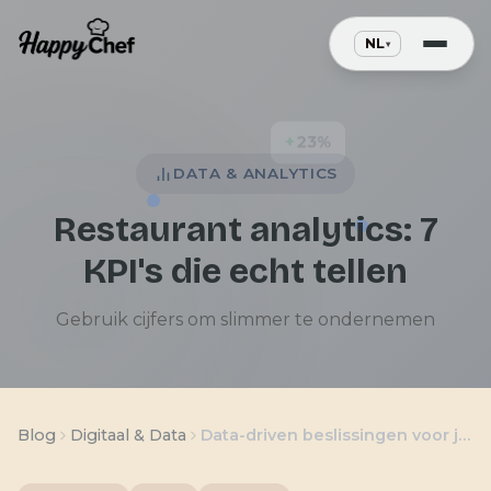
23%
DATA & ANALYTICS
Restaurant analytics: 7
KPI's die echt tellen
Gebruik cijfers om slimmer te ondernemen
Blog
Digitaal & Data
Data-driven beslissingen voor je restaurant