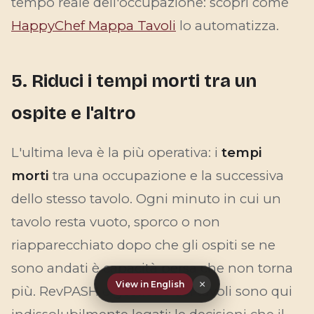
tempo reale dell'occupazione: scopri come
HappyChef Mappa Tavoli
lo automatizza.
5. Riduci i tempi morti tra un
ospite e l'altro
L'ultima leva è la più operativa: i
tempi
morti
tra una occupazione e la successiva
dello stesso tavolo. Ogni minuto in cui un
tavolo resta vuoto, sporco o non
riapparecchiato dopo che gli ospiti se ne
sono andati è capacità persa che non torna
×
View in English
più. RevPASH e gestione dei tavoli sono qui